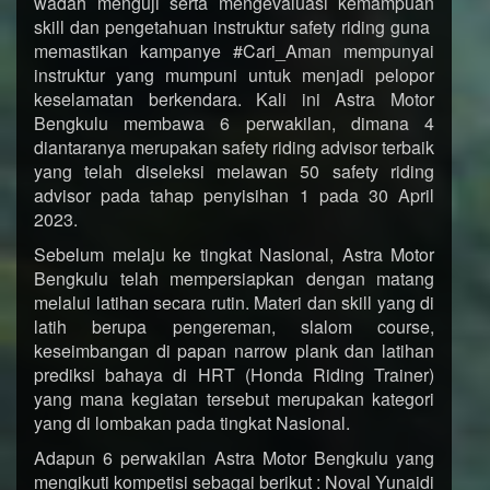
wadah menguji serta mengevaluasi kemampuan
skill dan pengetahuan instruktur safety riding guna
memastikan kampanye #Cari_Aman mempunyai
instruktur yang mumpuni untuk menjadi pelopor
keselamatan berkendara. Kali ini Astra Motor
Bengkulu membawa 6 perwakilan, dimana 4
diantaranya merupakan safety riding advisor terbaik
yang telah diseleksi melawan 50 safety riding
advisor pada tahap penyisihan 1 pada 30 April
2023.
Sebelum melaju ke tingkat Nasional, Astra Motor
Bengkulu telah mempersiapkan dengan matang
melalui latihan secara rutin. Materi dan skill yang di
latih berupa pengereman, slalom course,
keseimbangan di papan narrow plank dan latihan
prediksi bahaya di HRT (Honda Riding Trainer)
yang mana kegiatan tersebut merupakan kategori
yang di lombakan pada tingkat Nasional.
Adapun 6 perwakilan Astra Motor Bengkulu yang
mengikuti kompetisi sebagai berikut : Noval Yunaidi