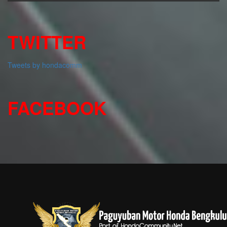
TWITTER
Tweets by hondacomm
FACEBOOK