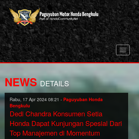
Toggle
navigati
NEWS
DETAILS
Rabu, 17 Apr 2024 08:21 -
Paguyuban Honda
Bengkulu
Dedi Chandra Konsumen Setia
Honda Dapat Kunjungan Spesial Dari
Top Manajemen di Momentum