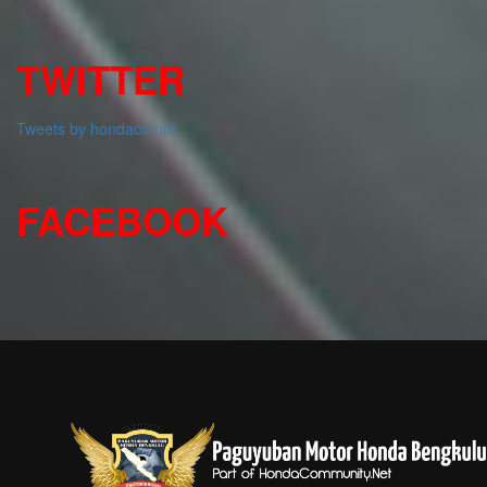
TWITTER
Tweets by hondacomm
FACEBOOK