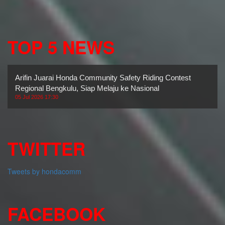
TOP 5 NEWS
Arifin Juarai Honda Community Safety Riding Contest
Regional Bengkulu, Siap Melaju ke Nasional
05 Jul 2026 17:30
TWITTER
Tweets by hondacomm
FACEBOOK