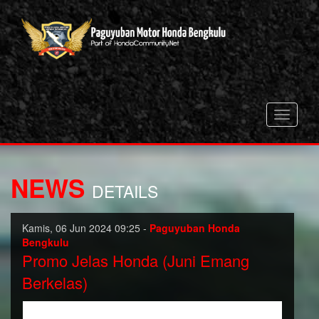
Toggle
navigati
NEWS
DETAILS
Kamis, 06 Jun 2024 09:25 -
Paguyuban Honda
Bengkulu
Promo Jelas Honda (Juni Emang
Berkelas)