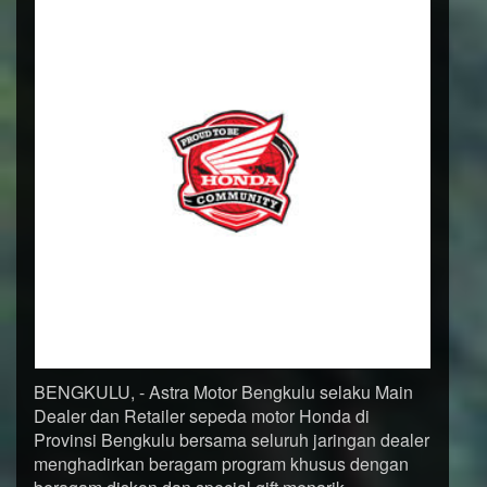
BENGKULU, - Astra Motor Bengkulu selaku Main
Dealer dan Retailer sepeda motor Honda di
Provinsi Bengkulu bersama seluruh jaringan dealer
menghadirkan beragam program khusus dengan